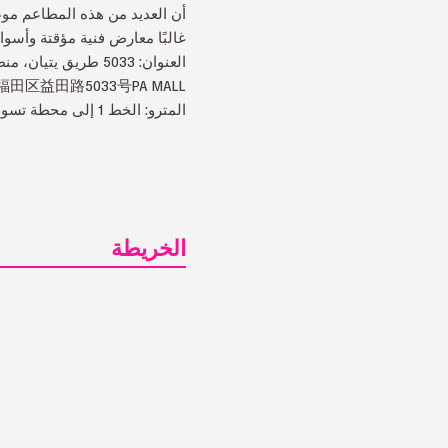
أن العديد من هذه المطاعم موص
غالبًا معارض فنية مؤقتة وأسواق
العنوان: 5033 طريق يتيان، منطقة فوتيان
福田区益田路5033号PA MALL
المترو: الخط 1 إلى محطة تسوق بارك (购物公园站)، المخرج D
الخريطة