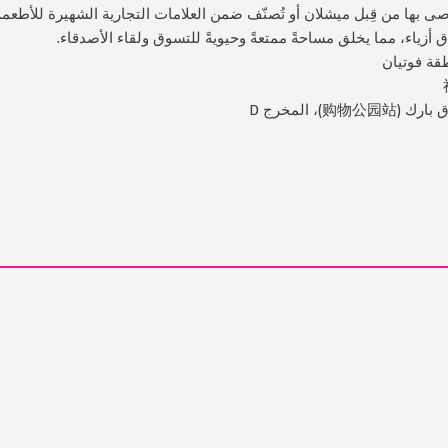
ى بها من قِبل ميشلان أو تُصنّف ضمن العلامات التجارية الشهيرة للأطعم
 أزياء، مما يخلق مساحةً ممتعةً وحيويةً للتسوق ولقاء الأصدقاء.