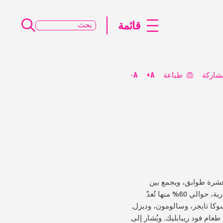
قائمة
شاركة
طباعة
A+
A-
ي عشرة طوابق، ويجمع بين
الموضة ومستحضرات التجميل والملابس الرياضية والمطاعم الفاخرة. ويضم المركز حوالي 130 علامة تجارية، حوالي 60% منها تُعدّ
سوكا تايجر، وسالومون، وديزل.
 وبلاتينيوم توراتاما، وقاعة طعام فود ريبابليك. ويُشار إلى