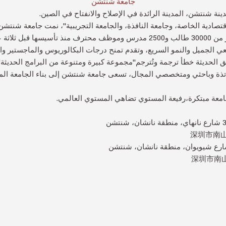
جامعة شنتشن
تصادية الخاصة، وجامعة النافذة، والجامعة التجريبية"، نمت جامعة شنتشن
التخصصات التي تستضيف أكثر من 30000 طالب و2500 مدرس وموظف محترف منذ تأسي
امعي الجميل والنمو السريع، وتقدم تمنح درجات البكالوريوس والماجستير و
فق الحديثة خطأ ترجمة وتُترجم"مجموعة كبيرة ومتنوعة من البرامج الحديث
ة وباحثي ومتخصصي المجال، تسعى جامعة شنتشن إلى بناء الجامعة المب
امعة مبتكرة،رفيعة المستوي تضاهي المستوي العالمي.
深圳市南山
深圳市南山