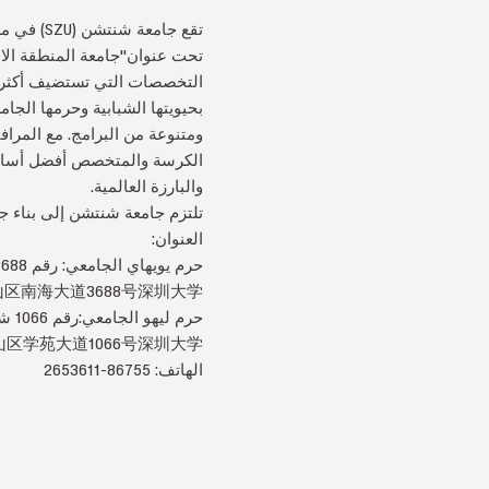
تقع جامعة شنتشن (SZU) في مدينة شنتشن، المدينة الرائدة في الإصلاح والانفتاح في الصين.
تحت عنوان"جامعة المنطقة الاق
بحيويتها الشبابية وحرمها الج
ومتنوعة من البرامج. مع المرا
الكرسة والمتخصص أفضل أساتذ
والبارزة العالمية.
تلتزم جامعة شنتشن إلى بناء ج
العنوان:
حرم يويهاي الجامعي: رقم 3688 شارع نانهاي، منطقة نانشان، شنتشن
区南海大道3688号深圳大学
حرم ليهو الجامعي:رقم 1066 شارع شيويوان، منطقة نانشان، شنتشن
区学苑大道1066号深圳大学
الهاتف: 86755-2653611