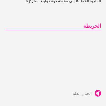
المترو: الخط 10 إلى محطة دونغغولينغ، مخرج A
الخريطة
الجبال العليا