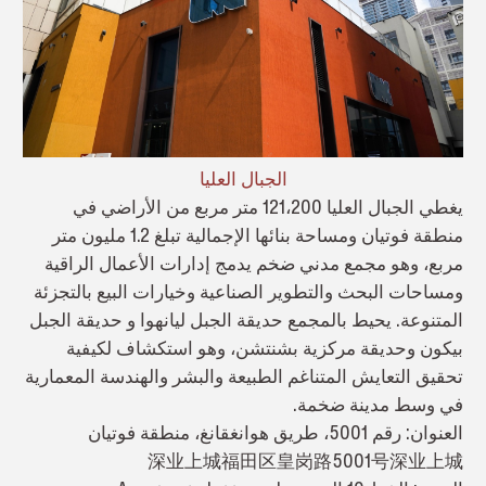
الجبال العليا
يغطي الجبال العليا 121،200 متر مربع من الأراضي في
منطقة فوتيان ومساحة بنائها الإجمالية تبلغ 1.2 مليون متر
مربع، وهو مجمع مدني ضخم يدمج إدارات الأعمال الراقية
ومساحات البحث والتطوير الصناعية وخيارات البيع بالتجزئة
المتنوعة. يحيط بالمجمع حديقة الجبل ليانهوا و حديقة الجبل
بيكون وحديقة مركزية بشنتشن، وهو استكشاف لكيفية
تحقيق التعايش المتناغم الطبيعة والبشر والهندسة المعمارية
في وسط مدينة ضخمة.
العنوان: رقم 5001، طريق هوانغقانغ، منطقة فوتيان
深业上城福田区皇岗路5001号深业上城