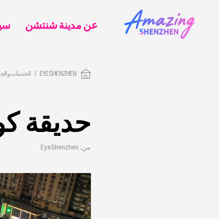
عن مدينة شنتشن
EYESHENZHEN
الخدمات والحي
حديقة كو
من: EyeShenzhen