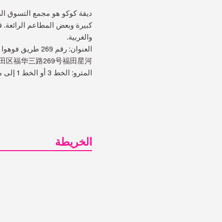
ديقة كوكو هو مجمع التسوق ال
كبيرة وبعض المطاعم الرائعة. ف
والغربية.
العنوان: رقم 269 طريق فوهوا 3، منطقة فوتيان، شنتشن
田区福华三路269号福田星河
المترو: الخط 3 أو الخط 1 إلى محطة حديقة التسوق (购物公园站)
الخريطة