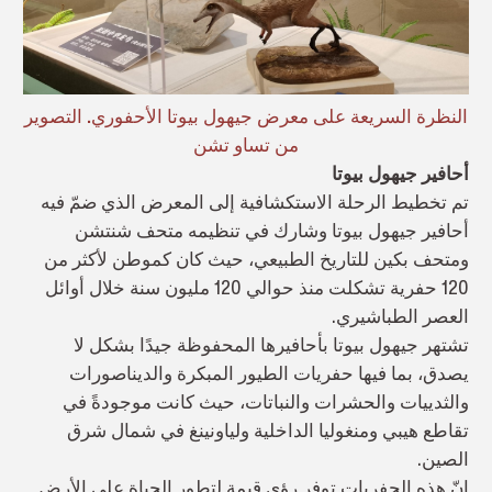
النظرة السريعة على معرض جيهول بيوتا الأحفوري. التصوير
من تساو تشن
أحافير جيهول بيوتا
تم تخطيط الرحلة الاستكشافية إلى المعرض الذي ضمّ فيه
أحافير جيهول بيوتا وشارك في تنظيمه متحف شنتشن
ومتحف بكين للتاريخ الطبيعي، حيث كان كموطن لأكثر من
120 حفرية تشكلت منذ حوالي 120 مليون سنة خلال أوائل
العصر الطباشيري.
تشتهر جيهول بيوتا بأحافيرها المحفوظة جيدًا بشكل لا
يصدق، بما فيها حفريات الطيور المبكرة والديناصورات
والثدييات والحشرات والنباتات، حيث كانت موجودةً في
تقاطع هيبي ومنغوليا الداخلية ولياونينغ في شمال شرق
الصين.
إنّ هذه الحفريات توفر رؤى قيمة لتطور الحياة على الأرض