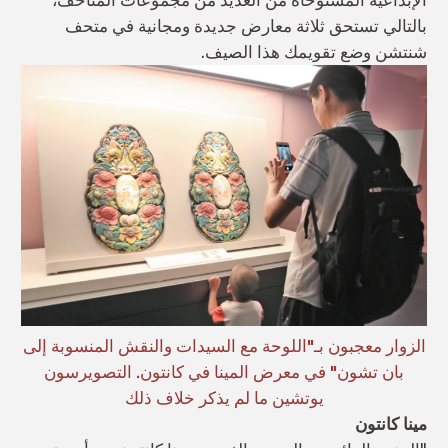
بالتالي تستحق ثلاثة معارض جديدة ومجانية في متحف
شنتشن وضع تقويمك هذا الصيف.
الزوار معجبون بـ"اللوحة مع السيدات والنقش المنسوبة إلى
بان تشون" في معرض المينا في كانتون. التصويرسون
يوتشين ما لم يذكر خلاف ذلك
مينا كانتون