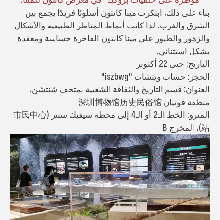
بناء على ذلك، ابتكرت مينا كانتون أسلوبًا فريدًا يجمع بين
الشرق والغرب، لذا كانت أنماط المناظر الطبيعية والأشكال
والزهور والطيور على مينا كانتون الفاخرة حساسة ومعقدة
بشكل استثنائي.
التاريخ: حتى 22 أكتوبر
الحجز: حساب ويتشات "iszbwg"
العنوان: قسم التاريخ والثقافة الشعبية بمتحف شنتشن،
منطقة فوتيان 深圳博物馆历史民俗馆
المترو: الخط الـ2 أو الـ4 إلى محطة سيفيك سنتر (市民中心
站)، المخرج B