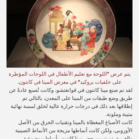
يتم عرض "اللوحة مع تعليم الأطفال في اللوحات المؤطرة
على خلفيات بروكيد" في معرض المينا في كانتون.
لقد تم صنع مينا كانتون في قوانغتشو، وكانت تُصنع عادةً عن
طريق وضع طبقات من المينا على المعدن، بالتالي تم
إطلاقها بعد ذلك في درجات حرارة عالية لخلق لمسة نهائية
متينة وملونة.
كانت الأصباغ المغطاة بالمينا وتقنيات الحرق من الأصل
الأوروبي، ولكن كانت أنماطها مزيجة من الأنماط الصينية
والغربية. تم تزيين بعض مينا كانتون بأنماط موضوعية