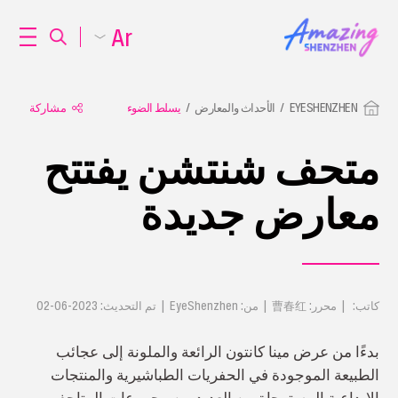
Ar
EYESHENZHEN
الأحداث والمعارض
يسلط الضوء
مشاركة
متحف شنتشن يفتتح
معارض جديدة
كاتب: | محرر: 曹春红 | من: EyeShenzhen | تم التحديث: 2023-06-02
بدءًا من عرض مينا كانتون الرائعة والملونة إلى عجائب
الطبيعة الموجودة في الحفريات الطباشيرية والمنتجات
الإبداعية المستوحاة من العديد من مجموعات المتاحف،