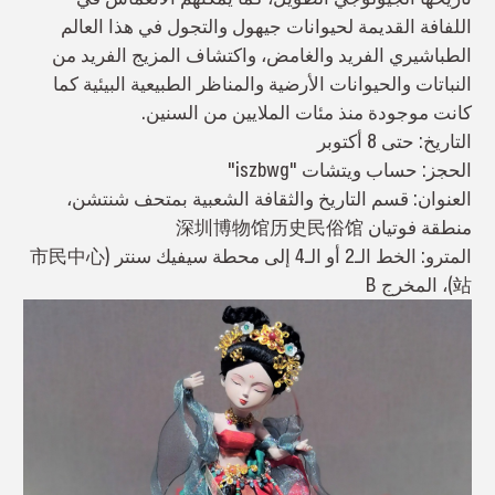
اللفافة القديمة لحيوانات جيهول والتجول في هذا العالم
الطباشيري الفريد والغامض، واكتشاف المزيج الفريد من
النباتات والحيوانات الأرضية والمناظر الطبيعية البيئية كما
كانت موجودة منذ مئات الملايين من السنين.
التاريخ: حتى 8 أكتوبر
الحجز: حساب ويتشات "iszbwg"
العنوان: قسم التاريخ والثقافة الشعبية بمتحف شنتشن،
منطقة فوتيان 深圳博物馆历史民俗馆
المترو: الخط الـ2 أو الـ4 إلى محطة سيفيك سنتر (市民中心
站)، المخرج B