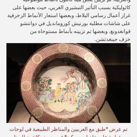
كاثوليكية بسبب التأثير التبشيري الغربي، حيث بعضها على
غرار أعمال رسامي البلاط، وبعضها استعار الأنماط الزخرفية
على شاشات مطلية بورنيش كورومانديل في دوانتشو
قوانغدونغ، وبعضها تم تزيينه بأنماط مستوحاة من
خزف جينغدتشن.
تم عرض "طبق مع الغربيين والمناظر الطبيعية في لوحات
مؤطرة على خلفيات بروكيد" في معرض كانتون للمينا.