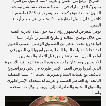
"المزيج الرائع من الصين والغرب - مينا كانتون من أسرة
تشينغ"، الذي شارك في استضافته متحف شنتشن ومتحف
الفنون بجامعة هونغ كونغ الصينية، يعرض 258 قطعة مينا
كانتون على سبيل الإعارة من 10 متاحف في جميع أرجاء
الصين.
يوفر المعرض للجمهور رؤى ثاقبة حول هذه الحرفة الفنية
من خلال توضيح التقاليد والتاريخ المميزين لأواني مينا
قوانغدونغ تحت الدعم من الصندوق الوطني الصيني للفنون.
لقد دخلتْ تقنيات المينا المطلية من أوروبا إلى الصين في
أواخر القرن السابع عشر من قبل التجار والمبشرين
الأوروبيين، وسرعان ما جذبت هذه الحرفة الزخرفية الأباطرة
الذين أمروا ورش العمل الإمبراطورية في بكين وقوانغدونغ
بالتكيف مع تقنيات المينا وتطويرها، بحيث أنّ المينا المطلية
الناتجة مع العناصر الصينية والغربية للاستخدام الإمبراطوري
والسوق المحلية والصادرات إلى أوروبا والولايات المتحدة
وآسيا.