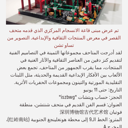
تم عرض مبنى قاعة الانسجام المركزي الذي قدمه متحف
القصر في معرض المنتجات الثقافية والإبداعية. التصوير من
تساو تشن
لقد أدرجت المتاحف مجموعاتها الثمينة في التصاميم الفنية
لتقديم كنز دفين من العناصر الثقافية والآثار الغنية في
المنتجات، مما يقرب الجمهور من المتاحف. تجمع بعض
الألعاب بين الأفكار الإبداعية القديمة والحديثة، مثل اللبنات
التقليدية المورتية والتينون ومجموعات الحفريات الأثرية.
التاريخ: حتى 11 يونيو
الحجز: حساب ويتشات "iszbwg"
العنوان: قسم الفن القديم في متحف شنتشن، منطقة
فوتيان 深圳博物馆古代艺术馆
المترو: الخط الـ9 إلى محطة هونغلينجغ الجنوبية (红岭南站)،
المخرج A