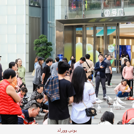
يوني وورلد