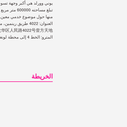
يوني وورلد هي أكبر وجهة تسوق
منها حول موضوع خدمي معين.
العنوان: 4022 طريق رينمين، منطقة لونغهوا
龙华区人民路4022号壹方天地
المترو: الخط 4 إلى محطة لونغهوا (龙华站)
الخريطة