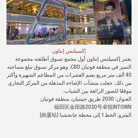
إكسيلنس إنتاون
يعتبر إكسيلنس إنتاون أول مجمع تسوق أطلقته مجموعة
التميز في منطقة فوتيان CBD، وهو مركز تسوق تبلغ مساحته
40 ألف متر مربع يضم العشرات من المطاعم الشهيرة وأكثر
من ذلك. جعلت منشآت الإضاءة المذهلة من المركز التجاري
موقعًا للصور الرائعة بين الشباب.
العنوان: 2030 طريق جينتيان، منطقة فوتيان
福田区金田路2030号卓悦INTOWN
المترو: الخط 1 إلى محطة جانجشيا (岗厦站)