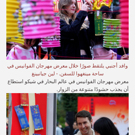
وافد أجنبي يلتقط صورًا خلال معرض مهرجان الفوانيس في
ساحة مينغهوا للسفن. - لين جيانبينغ
معرض مهرجان الفوانيس في عالم البحار في شيكو استطاع
أن يجذب حشودًا متنوعة من الزوار.