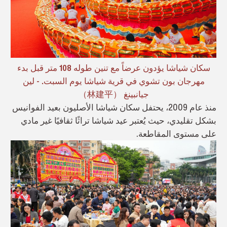
سكان شياشا يؤدون عرضاً مع تنين طوله 108 متر قبل بدء
مهرجان بون تشوي في قرية شياشا يوم السبت. - لين
جيانبينغ （林建平）
منذ عام 2009، يحتفل سكان شياشا الأصليون بعيد الفوانيس
بشكل تقليدي، حيث يُعتبر عيد شياشا تراثًا ثقافيًا غير مادي
على مستوى المقاطعة.