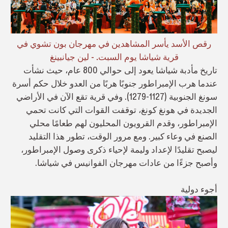
رقص الأسد يأسر المشاهدين في مهرجان بون تشوي في
قرية شياشا يوم السبت. - لين جيانبينغ
تاريخ مأدبة شياشا يعود إلى حوالي 800 عام، حيث نشأت
عندما هرب الإمبراطور جنوبًا هربًا من العدو خلال حكم أسرة
سونغ الجنوبية (1127-1279). وفي قرية تقع الآن في الأراضي
الجديدة في هونغ كونغ، توقفت القوات التي كانت تحمي
الإمبراطور، وقدم القرويون المحليون لهم طعامًا محلي
الصنع في وعاء كبير. ومع مرور الوقت، تطور هذا التقليد
ليصبح تقليدًا لإعداد وليمة لإحياء ذكرى وصول الإمبراطور،
وأصبح جزءًا من عادات مهرجان الفوانيس في شياشا.
أجوء دولية