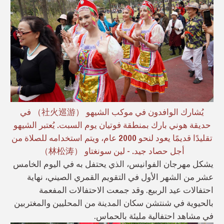
يُشارك الوافدون في موكب الشيهو （社火巡游） في
حديقة هوني بارك بمنطقة فوتيان يوم السبت. يُعتبر الشيهو
تقليدًا قديمًا يعود لنحو 2000 عام، ويتم استخدامه للصلاة من
أجل حصاد جيد. - لين سونغتاو （林松涛）
يشكل مهرجان الفوانيس، الذي يحتفل به في اليوم الخامس
عشر من الشهر الأول في التقويم القمري الصيني، نهاية
احتفالات عيد الربيع. وقد جمعت الاحتفالات المفعمة
بالحيوية في شنتشن سكان المدينة من المحليين والمغتربين
في مشاهد احتفالية مليئة بالحماس.