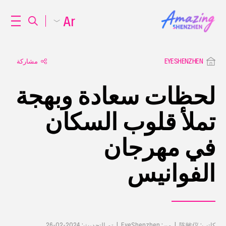
Ar
EYESHENZHEN
مشاركة
لحظات سعادة وبهجة
تملأ قلوب السكان
في مهرجان
الفوانيس
كاتب: 陈敏仪 | من: EyeShenzhen | تم التحديث: 2024-02-26