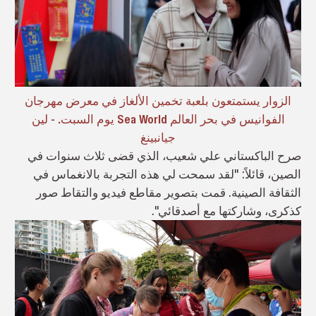
الزوار يستمتعون بلعبة تخمين الألغاز في معرض مهرجان
الفوانيس في بحر العالم Sea World يوم السبت. - لين
جيانبينغ
صرح الباكستاني علي شعيب، الذي قضى ثلاث سنوات في
الصين، قائلاً: "لقد سمحت لي هذه التجربة بالانغماس في
الثقافة الصينية. قمت بتصوير مقاطع فيديو والتقاط صور
كذكرى، وشاركتها مع أصدقائي".