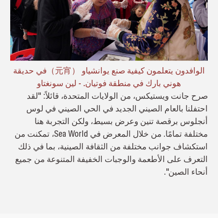
الوافدون يتعلمون كيفية صنع يوانشياو （元宵）في حديقة
هوني بارك في منطقة فوتيان. - لين سونغتاو
صرح جانت ويستيكس، من الولايات المتحدة، قائلاً: "لقد
احتفلنا بالعام الصيني الجديد في الحي الصيني في لوس
أنجلوس برقصة تنين وعرض بسيط، ولكن التجربة هنا
مختلفة تمامًا. من خلال المعرض في Sea World، تمكنت من
استكشاف جوانب مختلفة من الثقافة الصينية، بما في ذلك
التعرف على الأطعمة والوجبات الخفيفة المتنوعة من جميع
أنحاء الصين".