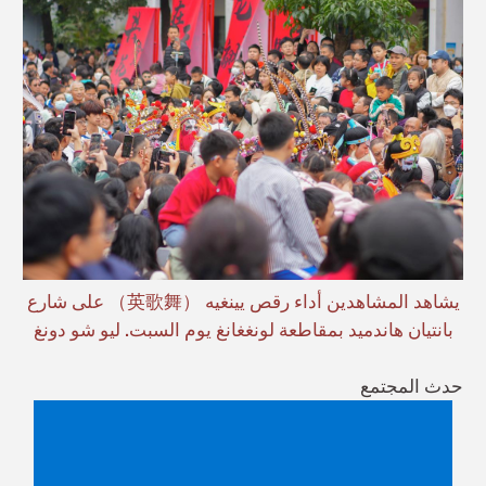
يشاهد المشاهدين أداء رقص يينغيه （英歌舞） على شارع
بانتيان هاندميد بمقاطعة لونغغانغ يوم السبت. ليو شو دونغ
حدث المجتمع