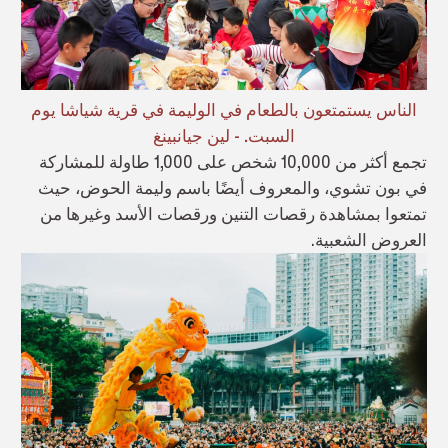
الناس يستمتعون بالطعام في الوليمة في قرية شياشا يوم
السبت. - لين جيانبينغ
تجمع أكثر من 10,000 شخص على 1,000 طاولة للمشاركة
في بون تشوي، والمعروف أيضًا باسم وليمة الحوض، حيث
تمتعوا بمشاهدة رقصات التنين ورقصات الأسد وغيرها من
العروض الشعبية.