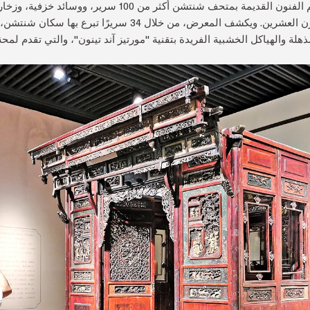
يستعرض معرض جديد في قسم الفنون القديمة بمتحف شنتشن أكثر م
(1644-1911) وحتى منتصف القرن العشرين. ويكشف المعرض، من خلال
ة والهياكل الخشبية الفريدة بتقنية "مورتيز آند تينون"، والتي تقدم لمحة 