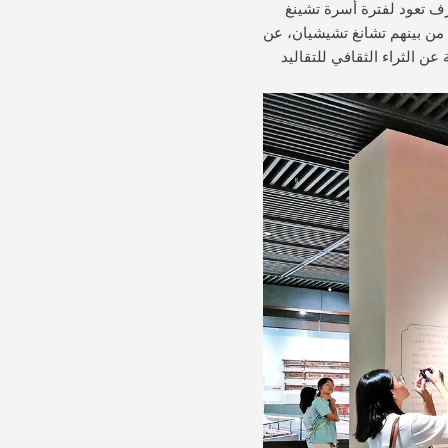
ن 100 سرير، ووسائد خزفية، وزخارف تعود لفترة أسرة تشينغ
 34 سريرًا تبرع بها سكان شنتشن، من بينهم تشانغ تشيشيان، عن
عن الثراء الثقافي للتقاليد