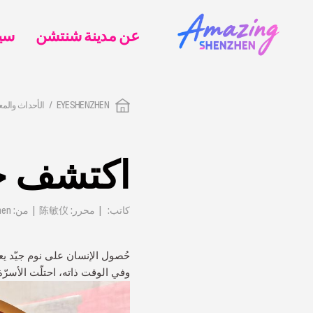
عن مدينة شنتشن
EYESHENZHEN
الأحداث والم
اكتشف جم
كاتب: | محرر: 陈敏仪 | من: EyeShenzhen | تم التحديث: 2024-08-27
حُصول الإنسان على نوم جيّد يع
وفي الوقت ذاته، احتلّت الأسرّة 