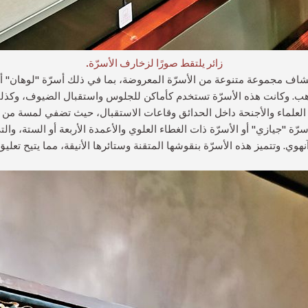
زائر يلتقط صورًا لزخارف الأسرّة.
ف مجموعة متنوعة من الأسرّة المعروضة، بما في ذلك أسرّة "لوهان" أو أ
ذهب. وكانت هذه الأسرّة تستخدم كأماكن للجلوس واستقبال الضيوف، وكذلك ل
لعلماء والأجنحة داخل الحدائق وقاعات الاستقبال، حيث تضفي لمسة من ال
"جيازي" أو الأسرّة ذات الغطاء العلوي والأعمدة الأربعة أو الستة، وال
هوي. وتتميز هذه الأسرّة بنقوشها المتقنة وستائرها الأنيقة، مما يتيح تعليق