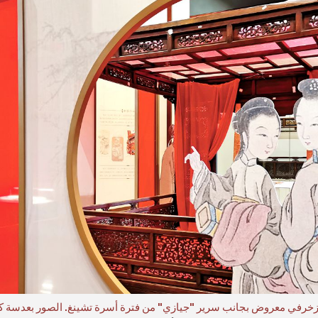
خرفي معروض بجانب سرير "جيازي" من فترة أسرة تشينغ. الصور بعدسة كا