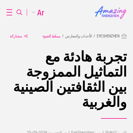
Ar
EYESHENZHEN
الأحداث والمعارض
يسلط الضوء
مشاركة
تجربة هادئة مع
التماثيل الممزوجة
بين الثقافتين الصينية
والغربية
كاتب: 陈敏仪 | من: EyeShenzhen | تم التحديث: 2024-09-25