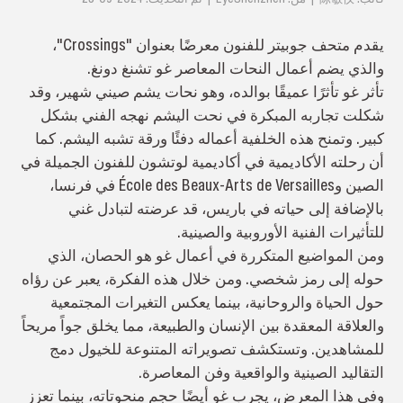
يقدم متحف جوبيتر للفنون معرضًا بعنوان "Crossings"،
والذي يضم أعمال النحات المعاصر غو تشنغ دونغ.
تأثر غو تأثرًا عميقًا بوالده، وهو نحات يشم صيني شهير، وقد
شكلت تجاربه المبكرة في نحت اليشم نهجه الفني بشكل
كبير. وتمنح هذه الخلفية أعماله دفئًا ورقة تشبه اليشم. كما
أن رحلته الأكاديمية في أكاديمية لوتشون للفنون الجميلة في
الصين وÉcole des Beaux-Arts de Versailles في فرنسا،
بالإضافة إلى حياته في باريس، قد عرضته لتبادل غني
للتأثيرات الفنية الأوروبية والصينية.
ومن المواضيع المتكررة في أعمال غو هو الحصان، الذي
حوله إلى رمز شخصي. ومن خلال هذه الفكرة، يعبر عن رؤاه
حول الحياة والروحانية، بينما يعكس التغيرات المجتمعية
والعلاقة المعقدة بين الإنسان والطبيعة، مما يخلق جواً مريحاً
للمشاهدين. وتستكشف تصويراته المتنوعة للخيول دمج
التقاليد الصينية والواقعية وفن المعاصرة.
وفي هذا المعرض، يجرب غو أيضًا حجم منحوتاته، بينما تعزز