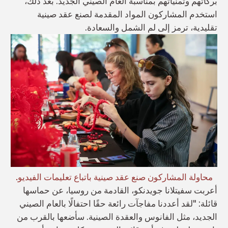
بركاتهم وتمنياتهم بمناسبة العام الصيني الجديد. بعد ذلك،
استخدم المشاركون المواد المقدمة لصنع عقد صينية
تقليدية، ترمز إلى لم الشمل والسعادة.
محاولة المشاركون صنع عقد صينية باتباع تعليمات الفيديو.
أعربت سفيتلانا جويدنكو، القادمة من روسيا، عن حماسها
قائلة: "لقد أعددنا مفاجآت رائعة حقًا احتفالًا بالعام الصيني
الجديد، مثل الفانوس والعقدة الصينية. سأضعها بالقرب من