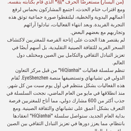
(من اليسار) مستعرضًا الحرف "福" الذي قام بكتابته بنفسه.
ومع اقتراب ختام الحدث، اجتمع المشاركون بحماس لرفع
أعمالهم اليدوية والخطية، ليلتقطوا صورة جماعية توثق هذه
التجربة الفريدة. وبعد انتهاء الفعاليات، تبادلوا آرائهم
وتجاربهم مع بعضهم البعض.
لم يقتصر هذا الحدث على إتاحة الفرصة للمغتربين لاكتشاف
السحر الفريد للثقافة الصينية التقليدية، بل أسهم أيضًا في
تعزيز التبادل الثقافي والتكامل بين الصين ومختلف دول
العالم.
تنظم سلسلة فعاليات "HiQianhai" من قبل مركز التعاون
الدولي في تشيانهاي وتستضيفها منصة EyeShenzhen. تُقام
هذه الفعاليات بشكل منتظم في أول يوم سبت من كل شهر.
منذ انطلاقها في مايو من العام الماضي، نجحت السلسلة في
جذب أكثر من 600 مشارك دولي، مما أتاح للمغتربين فرصة
التعرف بشكل أعمق على تشيانهاي والثقافة الصينية. ومع
بداية العام الجديد، ستواصل سلسلة "HiQianhai" انعقادها
بانتظام، مما يعزز دورها في تعزيز التبادل الثقافي بين الصين
وباقي دول العالم.