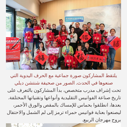
يلتقط المشاركون صورة جماعية مع الحرف اليدوية التي
صنعوها في الحدث. الصور من صحيفة شنتشن ديلي
تحت إشراف مدرب متخصص، بدأ المشاركون بالتعرف على
تاريخ صناعة الفوانيس التقليدية وأنواعها وتقنياتها المختلفة.
بعدها، انطلقوا بحماس للإمساك بالمقص والورق الأحمر،
ليصنعوا بعناية فوانيس حمراء ترمز إلى لم الشمل والاحتفال
بروح مهرجان الربيع.