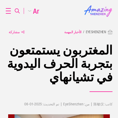
Ar
EYESHENZHEN
الأخبار المهمة
مشاركة
المغتربون يستمتعون
بتجربة الحرف اليدوية
في تشيانهاي
كاتب: 陈敏仪 | من: EyeShenzhen | تم التحديث: 2025-01-06