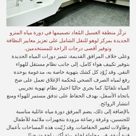
تركّز منطقة الغسيل المُعاد تصميمها في دورة مياه المترو
الجديدة بمركز لوهو للنقل الشامل على تعزيز معايير النظافة
وتوفير أقصى درجات الراحة للمستخدمين.
وعلى خلاف المرافق القديمة، تتميز دورات المياه الجديدة
بتوفير تكييف هواء كامل، إلى جانب نظام مستقل للهواء
النقي. وقد زُوّد كل كشك بتهوية خاصة به، مدعومة بوحدة
رفع لمياه الصرف الصحي مُحكمة الإغلاق تعمل على ضخ
المياه تلقائيًا. كما يجري حاليًا اختبار نظام تهوية تجريبي
باتجاه الأسفل، بهدف الحفاظ على تدفق مستمر للهواء ومنع
انتشار الروائح.
بالإضافة إلى ذلك، يضم المرفق دورة مياه عائلية مناسبة
للجنسين، وغرفة رضاعة مزودة بتجهيزات ملائمة للأطفال
وطاولات لتغيير الحفاضات. وقد زُيّنت هذه المساحات بأعمال
فنية أنيقة، في محاولة لخلق بيئة أكثر راحة وترحيبًا