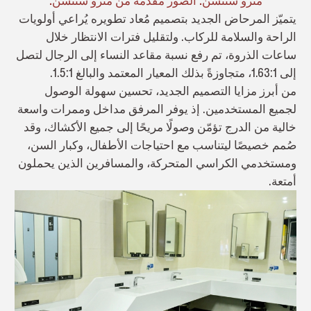
مترو شنتشن. الصور مقدمة من مترو شنتشن.
يتميّز المرحاض الجديد بتصميم مُعاد تطويره يُراعي أولويات
الراحة والسلامة للركاب. ولتقليل فترات الانتظار خلال
ساعات الذروة، تم رفع نسبة مقاعد النساء إلى الرجال لتصل
إلى 1.63:1، متجاوزةً بذلك المعيار المعتمد والبالغ 1.5:1.
من أبرز مزايا التصميم الجديد، تحسين سهولة الوصول
لجميع المستخدمين. إذ يوفر المرفق مداخل وممرات واسعة
خالية من الدرج تؤمّن وصولًا مريحًا إلى جميع الأكشاك، وقد
صُمم خصيصًا ليتناسب مع احتياجات الأطفال، وكبار السن،
ومستخدمي الكراسي المتحركة، والمسافرين الذين يحملون
أمتعة.