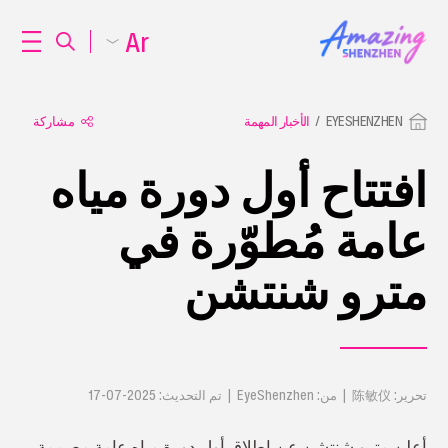
Ar
EYESHENZHEN
الأخبار المهمة
مشاركة
افتتاح أول دورة مياه
عامة مُطوّرة في
مترو شنتشن
تحرير: 陈敏仪 | من: EyeShenzhen | تم التحديث: 2025-07-17
أعلن مترو شنتشن عن إطلاق أول دورة مياه عامة مصممة