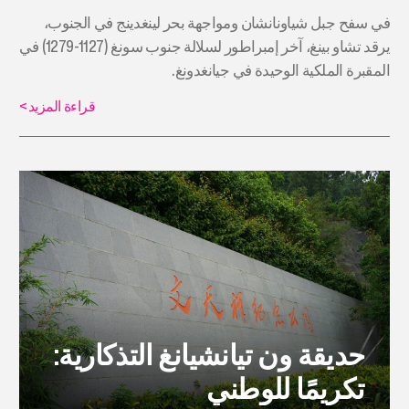
في سفح جبل شياونانشان ومواجهة بحر لينغدينج في الجنوب،
يرقد تشاو بينغ، آخر إمبراطور لسلالة جنوب سونغ (1127-1279) في
المقبرة الملكية الوحيدة في جيانغدونغ.
قراءة المزيد
>
حديقة ون تيانشيانغ التذكارية:
تكريمًا للوطني