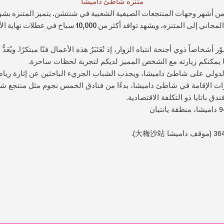
متنزه شاطئ داميشا
ًا من أشهر وجهات المنتجعات الصيفية الشعبية في شنتشن. يتميز المتنزه بشوا
الصافية. يُمنح الجمهور الدخول المجاني إلى المتنزه، ويشهد توافد
خاصاً ذوي أجنحة انتباه الزوار، إذ تُعَتَبَرُ هذه الأعمال فنًا مبتكرًا. ويُعَدُ
ا يمكنكم زيارته مع الشخص المميز لديكم لتجربة لحظات ساحرة.
الدولي على شاطئ داميشا، ويجذب الشباب الجريء الباحثين عن إثارة رياضة 
ات الإقامة في شاطئ داميشا، بدءًا من فنادق الخمس نجوم مثل منتجع شي
ندق باتايا ذو التكلفة الاقتصادية.