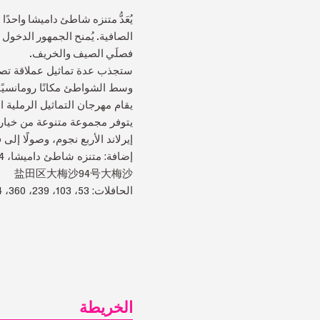
يُعَدُّ متنزه شاطئ داميشا واحد
فصلَي الصيف والخريف.
ستجذب عدة تماثيل عملاقة تصوّر أش
وسط الشواطئ مكانًا رومانسيً
يقام مهرجان التماثيل الرملية 
يتوفر مجموعة متنوعة من خيار
إيرلاند الأربع نجوم، وصولًا إلى ف
إضافة: متنزه شاطئ داميشا، 94 داميشا، منطقة يانتيان
盐田区大梅沙94号大梅沙
الحافلات: 53، 103، 239، 360، 364 (موقف داميشا 大梅沙站).
الخريطة