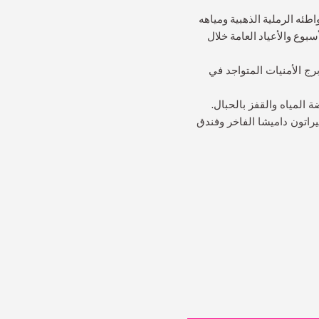
طئه الرملية الذهبية ومياهه
 أكثر من 10,000 سباح في عطلات نهاية الأسبوع والأعياد العامة خلال
ّ برج الأمنيات المتواجد في
المياه والقفز بالحبال.
راتون داميشا الفاخر وفندق