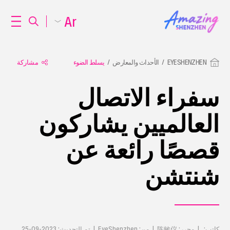
Ar
EYESHENZHEN
الأحداث والمعارض
يسلط الضوء
مشاركة
سفراء الاتصال
العالميين يشاركون
قصصًا رائعة عن
شنتشن
كاتب: | محرر: 陈敏仪 | من: EyeShenzhen | تم التحديث: 2023-09-25