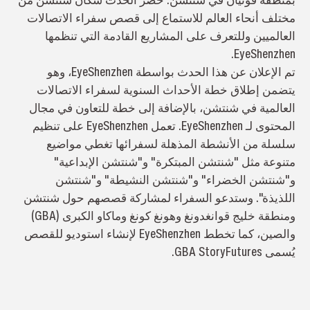
مختلف أنحاء العالم للاستماع إلى قصص سفراء الاتصالات
العالميين وللتعرف على المشاريع القادمة التي تنظمها
EyeShenzhen.
تم الإعلان عن هذا الحدث بواسطة EyeShenzhen، وهو
يتضمن إطلاق خطة الأحداث السنوية لسفراء الاتصالات
العالمية في شنتشن، بالإضافة إلى خطة للتعاون في مجال
المحتوى لـ EyeShenzhen. تعمل EyeShenzhen على تنظيم
سلسلة من الأنشطة المذهلة لسفرائها تغطي مواضيع
متنوعة مثل "شنتشن المبتكرة" و"شنتشن الإبداعية"
و"شنتشن الخضراء" و"شنتشن النشيطة" و"شنتشن
اللذيذة". وستدعو السفراء لمشاركة قصصهم حول شنتشن
ومنطقة خليج قوانغدونغ وهونغ كونغ وماكاو الكبرى (GBA)
والصين، كما تخطط EyeShenzhen لإنشاء استوديو للقصص
يُسمى GBA StoryFutures.