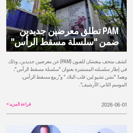
PAM تطلق معرضين جديدين
ضمن "سلسلة مسقط الرأس"
كشف متحف بينغشان للفنون (PAM) عن معرضين جديدين، وذلك
في إطار سلسلته المستمرة بعنوان "سلسلة مسقط الرأس"،
وهما: "تشن تشيو لين: قلب البلاد " و"ربيع مسقط الرأس،
الموسم الثاني: الأرشيف".
قراءة المزيد
>
2026-06-01